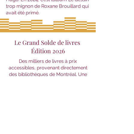
trop mignon de Roxane Brouillard qui
avait été primé.
Le Grand Solde de livres
Édition 2026
Des milliers de livres à prix
accessibles, provenant directement
des bibliothèques de Montréal. Une
occasion unique de garnir vos
étagères tout en soutenant la culture
dans votre quartier.
En savoir plus
📅 Vente au public - Du 9 au 17 mai 2026
🌟 Soirée des membres - Vendredi 8 mai
2026